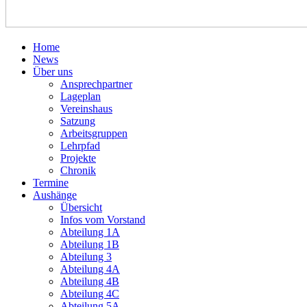
Home
News
Über uns
Ansprechpartner
Lageplan
Vereinshaus
Satzung
Arbeitsgruppen
Lehrpfad
Projekte
Chronik
Termine
Aushänge
Übersicht
Infos vom Vorstand
Abteilung 1A
Abteilung 1B
Abteilung 3
Abteilung 4A
Abteilung 4B
Abteilung 4C
Abteilung 5A