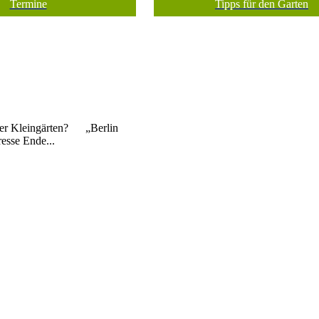
Termine
Tipps für den Garten
iner Kleingärten? „Berlin
resse Ende...