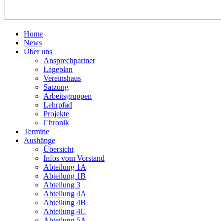
Home
News
Über uns
Ansprechpartner
Lageplan
Vereinshaus
Satzung
Arbeitsgruppen
Lehrpfad
Projekte
Chronik
Termine
Aushänge
Übersicht
Infos vom Vorstand
Abteilung 1A
Abteilung 1B
Abteilung 3
Abteilung 4A
Abteilung 4B
Abteilung 4C
Abteilung 5A