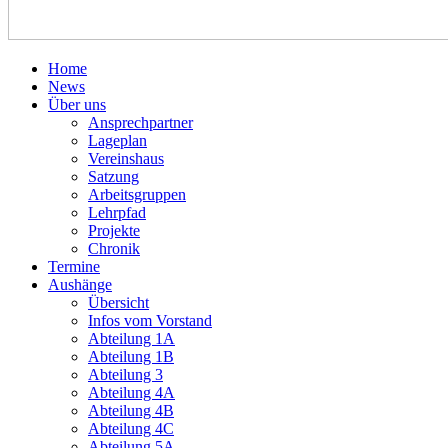
Home
News
Über uns
Ansprechpartner
Lageplan
Vereinshaus
Satzung
Arbeitsgruppen
Lehrpfad
Projekte
Chronik
Termine
Aushänge
Übersicht
Infos vom Vorstand
Abteilung 1A
Abteilung 1B
Abteilung 3
Abteilung 4A
Abteilung 4B
Abteilung 4C
Abteilung 5A