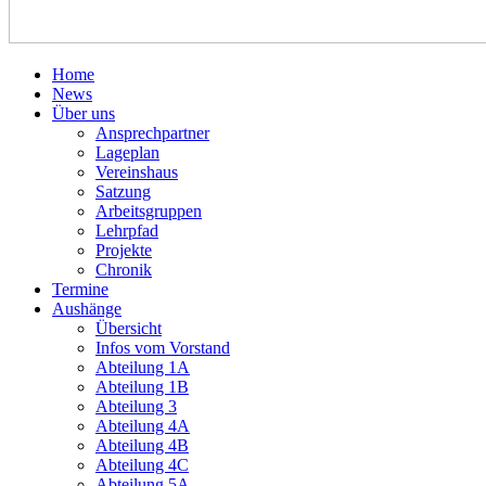
Home
News
Über uns
Ansprechpartner
Lageplan
Vereinshaus
Satzung
Arbeitsgruppen
Lehrpfad
Projekte
Chronik
Termine
Aushänge
Übersicht
Infos vom Vorstand
Abteilung 1A
Abteilung 1B
Abteilung 3
Abteilung 4A
Abteilung 4B
Abteilung 4C
Abteilung 5A