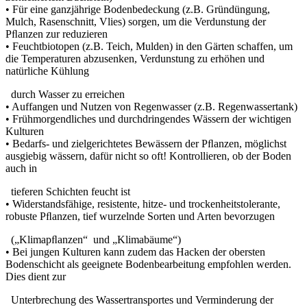
• Für eine ganzjährige Bodenbedeckung (z.B. Gründüngung,
Mulch, Rasenschnitt, Vlies) sorgen, um die Verdunstung der
Pﬂanzen zur reduzieren
• Feuchtbiotopen (z.B. Teich, Mulden) in den Gärten schaffen, um
die Temperaturen abzusenken, Verdunstung zu erhöhen und
natürliche Kühlung
durch Wasser zu erreichen
• Auffangen und Nutzen von Regenwasser (z.B. Regenwassertank)
• Frühmorgendliches und durchdringendes Wässern der wichtigen
Kulturen
• Bedarfs- und zielgerichtetes Bewässern der Pﬂanzen, möglichst
ausgiebig wässern, dafür nicht so oft! Kontrollieren, ob der Boden
auch in
tieferen Schichten feucht ist
• Widerstandsfähige, resistente, hitze- und trockenheitstolerante,
robuste Pﬂanzen, tief wurzelnde Sorten und Arten bevorzugen
(„Klimapﬂanzen“ und „Klimabäume“)
• Bei jungen Kulturen kann zudem das Hacken der obersten
Bodenschicht als geeignete Bodenbearbeitung empfohlen werden.
Dies dient zur
Unterbrechung des Wassertransportes und Verminderung der