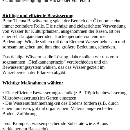
• Unkrautbeseitigung mit Hacke oder von Hand
Richtige und effiziente Bewässerung
Beim Thema Bewässerung spielt der Bereich der Ökonomie eine
immer zentralere Rolle. Die richtige und zielgerichtete Verwendung
von Wasser für Kulturpflanzen, ausgenommen der Rasen, ist bei
einer sehr langandauernden Trockenperiode von enormer
Bedeutung. Wir alle sollten mit dem Element Wasser behutsam und
sorgsam umgehen und ihm eine größere Bedeutung schenken.
Das richtige Wässern ist die Lösung, daher sollten wir uns vom
sogenannten „Gießkannenprinzip“ verabschieden und ein
Bewässerungssystem wählen, das das Wasser gezielt im
Wurzelbereich der Pﬂanzen abgibt.
Wichtige Maßnahmen wählen:
• Eine effiziente Bewässerungstechnik (z.B. Tröpfchenbewässerung,
Mikrobewässerung) im Garten einsetzen
• Die Wasseraufnahmefähigkeit des Bodens fördern (z.B. durch
einen humosen, gut mit organischem Material angereicherten
Boden, Zuführung
von Kompost, wasserspeichernde Substrate wie z.B. aus
zerkleinertem Backstein)