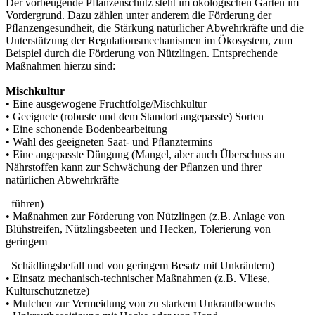
Der vorbeugende Pflanzenschutz steht im ökologischen Garten im
Vordergrund. Dazu zählen unter anderem die Förderung der
Pﬂanzengesundheit, die Stärkung natürlicher Abwehrkräfte und die
Unterstützung der Regulationsmechanismen im Ökosystem, zum
Beispiel durch die Förderung von Nützlingen. Entsprechende
Maßnahmen hierzu sind:
Mischkultur
• Eine ausgewogene Fruchtfolge/Mischkultur
• Geeignete (robuste und dem Standort angepasste) Sorten
• Eine schonende Bodenbearbeitung
• Wahl des geeigneten Saat- und Pﬂanztermins
• Eine angepasste Düngung (Mangel, aber auch Überschuss an
Nährstoffen kann zur Schwächung der Pﬂanzen und ihrer
natürlichen Abwehrkräfte
führen)
• Maßnahmen zur Förderung von Nützlingen (z.B. Anlage von
Blühstreifen, Nützlingsbeeten und Hecken, Tolerierung von
geringem
Schädlingsbefall und von geringem Besatz mit Unkräutern)
• Einsatz mechanisch-technischer Maßnahmen (z.B. Vliese,
Kulturschutznetze)
• Mulchen zur Vermeidung von zu starkem Unkrautbewuchs