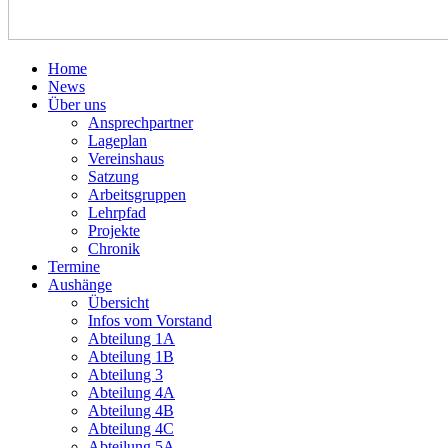
Home
News
Über uns
Ansprechpartner
Lageplan
Vereinshaus
Satzung
Arbeitsgruppen
Lehrpfad
Projekte
Chronik
Termine
Aushänge
Übersicht
Infos vom Vorstand
Abteilung 1A
Abteilung 1B
Abteilung 3
Abteilung 4A
Abteilung 4B
Abteilung 4C
Abteilung 5A