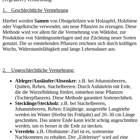
1. Geschlechtliche Vermehrung
Hierbei werden
Samen
von Obstgehölzen wie Holzapfel, Holzbirne
oder Vogelkirsche verwendet, um neue Pflanzen zu erzeugen. Diese
Methode wird vor allem für die Vermehrung von Wildobst, zur
Produktion von Sämlingsunterlagen und zur Züchtung neuer Sorten
genutzt. Die so entstehenden Pflanzen zeichnen sich durch kräftigen
Wuchs, Widerstandsfähigkeit und lange Lebensdauer aus.
2. Ungeschlechtliche Vermehrung:
Ableger/Ausläufer/Absenker
: z.B. bei Johannisbeeren,
Quitten, Reben, Stachelbeeren: Durch Anhäufeln mit Erde,
die die Wurzelbildung fördert, entstehen neue Pflanzen
(Tochterpflanzen). Diese Methode garantiert Sortenechtheit.
Stecklinge/Steckholz
: z.B. bei Stachelbeeren,
Johannisbeeren, Reben: Einjährige, ausgereifte Langtriebe
werden im Winter (Herbst bis Frühjahr) auf 20–30 cm Länge
geschnitten. Das untere Ende kann leicht schräg angeschnitten
werden, um es besser in die Erde zu stecken.
Veredeln
: z.B. Obstbäume: Ziel ist es, sortenreine
Nachkommen zu erhalten. Der „Edelreiser“ wird auf eine