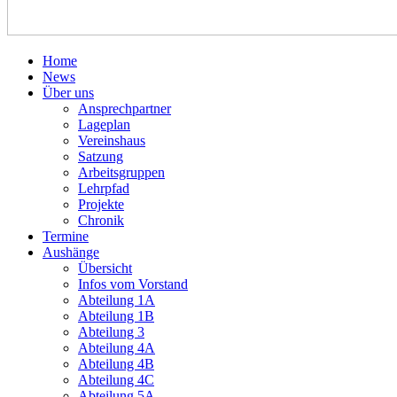
Home
News
Über uns
Ansprechpartner
Lageplan
Vereinshaus
Satzung
Arbeitsgruppen
Lehrpfad
Projekte
Chronik
Termine
Aushänge
Übersicht
Infos vom Vorstand
Abteilung 1A
Abteilung 1B
Abteilung 3
Abteilung 4A
Abteilung 4B
Abteilung 4C
Abteilung 5A