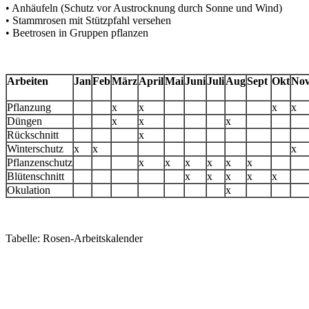
• Anhäufeln (Schutz vor Austrocknung durch Sonne und Wind)
• Stammrosen mit Stützpfahl versehen
• Beetrosen in Gruppen pflanzen
Arbeiten
Jan
Feb
März
April
Mai
Juni
Juli
Aug
Sept
O
kt
N
o
Pflanzung
x
x
x
x
Düngen
x
x
x
Rückschnitt
x
Winterschutz
x
x
x
Pflanzenschutz
x
x
x
x
x
x
Blütenschnitt
x
x
x
x
x
Okulation
x
Tabelle: Rosen-Arbeitskalender