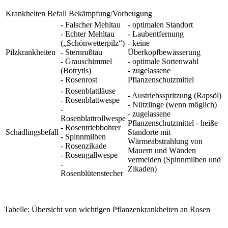
Krankheiten Befall Bekämpfung/Vorbeugung
- Falscher Mehltau
- optimalen Standort
- Echter Mehltau
- Laubentfernung
(„Schönwetterpilz“)
- keine
Pilzkrankheiten
- Sternrußtau
Überkopfbewässerung
- Grauschimmel
- optimale Sortenwahl
(Botrytis)
- zugelassene
- Rosenrost
Pflanzenschutzmittel
- Rosenblattläuse
- Austriebsspritzung (Rapsöl)
- Rosenblattwespe
- Nützlinge (wenn möglich)
-
- zugelassene
Rosenblattrollwespe
Pflanzenschutzmittel - heiße
- Rosentriebbohrer
Schädlingsbefall
Standorte mit
- Spinnmilben
Wärmeabstrahlung von
- Rosenzikade
Mauern und Wänden
- Rosengallwespe
vermeiden (Spinnmilben und
-
Zikaden)
Rosenblütenstecher
Tabelle: Übersicht von wichtigen Pflanzenkrankheiten an Rosen