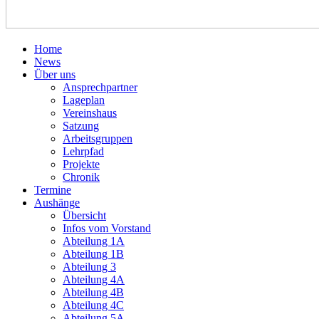
Home
News
Über uns
Ansprechpartner
Lageplan
Vereinshaus
Satzung
Arbeitsgruppen
Lehrpfad
Projekte
Chronik
Termine
Aushänge
Übersicht
Infos vom Vorstand
Abteilung 1A
Abteilung 1B
Abteilung 3
Abteilung 4A
Abteilung 4B
Abteilung 4C
Abteilung 5A