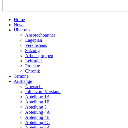
Home
News
Über uns
Ansprechpartner
Lageplan
Vereinshaus
Satzung
Arbeitsgruppen
Lehrpfad
Projekte
Chronik
Termine
Aushänge
Übersicht
Infos vom Vorstand
Abteilung 1A
Abteilung 1B
Abteilung 3
Abteilung 4A
Abteilung 4B
Abteilung 4C
Abteilung 5A