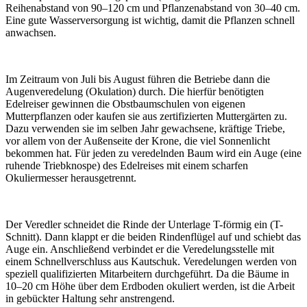
Reihenabstand von 90–120 cm und Pflanzenabstand von 30–40 cm.
Eine gute Wasserversorgung ist wichtig, damit die Pflanzen schnell
anwachsen.
Im Zeitraum von Juli bis August führen die Betriebe dann die
Augenveredelung (Okulation) durch. Die hierfür benötigten
Edelreiser gewinnen die Obstbaumschulen von eigenen
Mutterpflanzen oder kaufen sie aus zertifizierten Muttergärten zu.
Dazu verwenden sie im selben Jahr gewachsene, kräftige Triebe,
vor allem von der Außenseite der Krone, die viel Sonnenlicht
bekommen hat. Für jeden zu veredelnden Baum wird ein Auge (eine
ruhende Triebknospe) des Edelreises mit einem scharfen
Okuliermesser herausgetrennt.
Der Veredler schneidet die Rinde der Unterlage T-förmig ein (T-
Schnitt). Dann klappt er die beiden Rindenflügel auf und schiebt das
Auge ein. Anschließend verbindet er die Veredelungsstelle mit
einem Schnellverschluss aus Kautschuk. Veredelungen werden von
speziell qualifizierten Mitarbeitern durchgeführt. Da die Bäume in
10–20 cm Höhe über dem Erdboden okuliert werden, ist die Arbeit
in gebückter Haltung sehr anstrengend.