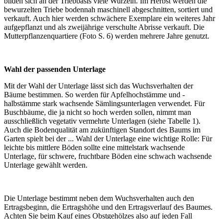
bilden sich an der Triebbasis viele Wurzeln. Im Herbst werden die
bewurzelten Triebe bodennah maschinell abgeschnitten, sortiert und
verkauft. Auch hier werden schwächere Exemplare ein weiteres Jahr
aufgepflanzt und als zweijährige verschulte Abrisse verkauft. Die
Mutterpflanzenquartiere (Foto S. 6) werden mehrere Jahre genutzt.
Wahl der passenden Unterlage
Mit der Wahl der Unterlage lässt sich das Wuchsverhalten der
Bäume bestimmen. So werden für Apfelhochstämme und -
halbstämme stark wachsende Sämlingsunterlagen verwendet. Für
Buschbäume, die ja nicht so hoch werden sollen, nimmt man
ausschließlich vegetativ vermehrte Unterlagen (siehe Tabelle 1).
Auch die Bodenqualität am zukünftigen Standort des Baums im
Garten spielt bei der ... Wahl der Unterlage eine wichtige Rolle: Für
leichte bis mittlere Böden sollte eine mittelstark wachsende
Unterlage, für schwere, fruchtbare Böden eine schwach wachsende
Unterlage gewählt werden.
Die Unterlage bestimmt neben dem Wuchsverhalten auch den
Ertragsbeginn, die Ertragshöhe und den Ertragsverlauf des Baumes.
Achten Sie beim Kauf eines Obstgehölzes also auf jeden Fall