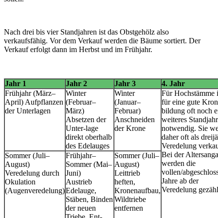
Nach drei bis vier Standjahren ist das Obstgehölz also
verkaufsfähig. Vor dem Verkauf werden die Bäume sortiert. Der
Verkauf erfolgt dann im Herbst und im Frühjahr.
Jahr 1
Jahr 2
Jahr 3
4. Jahr
Frühjahr (März–
Winter
Winter
Für Hochstämme i
April) Aufpflanzen
(Februar–
(Januar–
für eine gute Kro
der Unterlagen
März)
Februar)
bildung oft noch e
Absetzen der
Anschneiden
weiteres Standjahr
Unter-lage
der Krone
notwendig. Sie w
direkt oberhalb
daher oft als dreij
des Edelauges
Veredelung verkau
Bei der Altersang
Sommer (Juli–
Frühjahr–
Sommer (Juli–
werden die
August)
Sommer (Mai–
August)
vollen/abgeschlos
Veredelung durch
Juni)
Leittrieb
Jahre ab der
Okulation
Austrieb
heften,
Veredelung gezähl
(Augenveredelung)
Edelauge,
Kronenaufbau,
Stäben, Binden
Wildtriebe
der neuen
entfernen
Triebe, Ent-