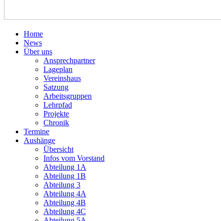
Home
News
Über uns
Ansprechpartner
Lageplan
Vereinshaus
Satzung
Arbeitsgruppen
Lehrpfad
Projekte
Chronik
Termine
Aushänge
Übersicht
Infos vom Vorstand
Abteilung 1A
Abteilung 1B
Abteilung 3
Abteilung 4A
Abteilung 4B
Abteilung 4C
Abteilung 5A