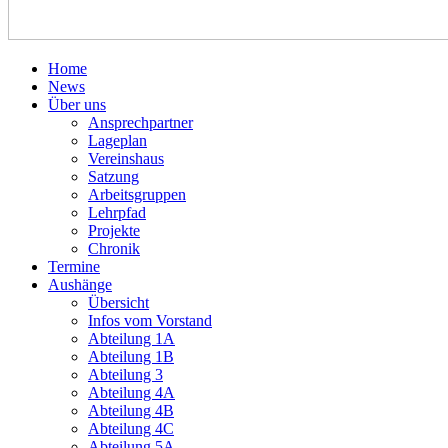
Home
News
Über uns
Ansprechpartner
Lageplan
Vereinshaus
Satzung
Arbeitsgruppen
Lehrpfad
Projekte
Chronik
Termine
Aushänge
Übersicht
Infos vom Vorstand
Abteilung 1A
Abteilung 1B
Abteilung 3
Abteilung 4A
Abteilung 4B
Abteilung 4C
Abteilung 5A