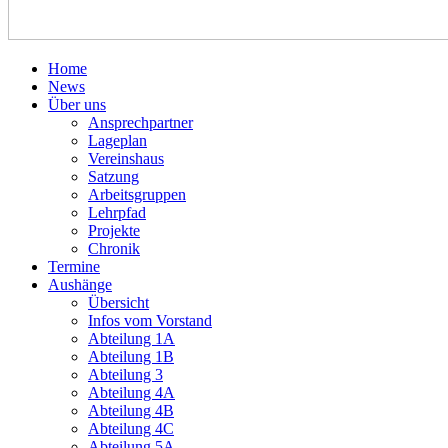
Home
News
Über uns
Ansprechpartner
Lageplan
Vereinshaus
Satzung
Arbeitsgruppen
Lehrpfad
Projekte
Chronik
Termine
Aushänge
Übersicht
Infos vom Vorstand
Abteilung 1A
Abteilung 1B
Abteilung 3
Abteilung 4A
Abteilung 4B
Abteilung 4C
Abteilung 5A