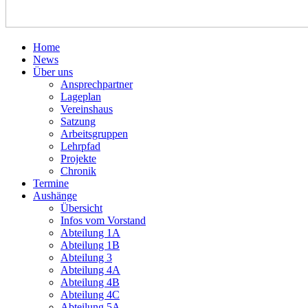
Home
News
Über uns
Ansprechpartner
Lageplan
Vereinshaus
Satzung
Arbeitsgruppen
Lehrpfad
Projekte
Chronik
Termine
Aushänge
Übersicht
Infos vom Vorstand
Abteilung 1A
Abteilung 1B
Abteilung 3
Abteilung 4A
Abteilung 4B
Abteilung 4C
Abteilung 5A