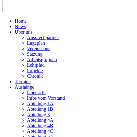
Home
News
Über uns
Ansprechpartner
Lageplan
Vereinshaus
Satzung
Arbeitsgruppen
Lehrpfad
Projekte
Chronik
Termine
Aushänge
Übersicht
Infos vom Vorstand
Abteilung 1A
Abteilung 1B
Abteilung 3
Abteilung 4A
Abteilung 4B
Abteilung 4C
Abteilung 5A