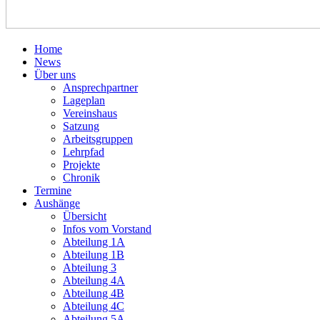
Home
News
Über uns
Ansprechpartner
Lageplan
Vereinshaus
Satzung
Arbeitsgruppen
Lehrpfad
Projekte
Chronik
Termine
Aushänge
Übersicht
Infos vom Vorstand
Abteilung 1A
Abteilung 1B
Abteilung 3
Abteilung 4A
Abteilung 4B
Abteilung 4C
Abteilung 5A