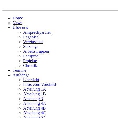
Home
News
Über uns
Ansprechpartner
Lageplan
Vereinshaus
Satzung
Arbeitsgruppen
Lehrpfad
Projekte
Chronik
Termine
Aushänge
Übersicht
Infos vom Vorstand
Abteilung 1A
Abteilung 1B
Abteilung 3
Abteilung 4A
Abteilung 4B
Abteilung 4C
Abteilung 5A