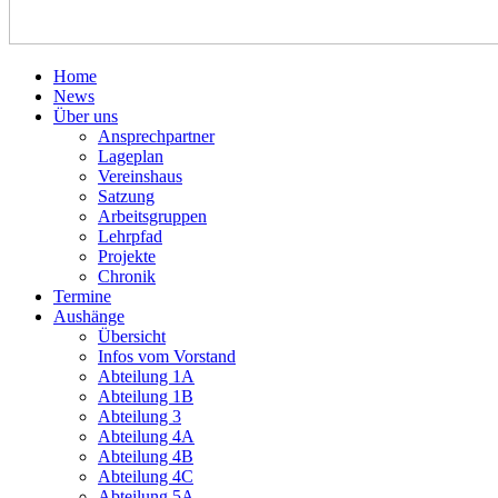
Home
News
Über uns
Ansprechpartner
Lageplan
Vereinshaus
Satzung
Arbeitsgruppen
Lehrpfad
Projekte
Chronik
Termine
Aushänge
Übersicht
Infos vom Vorstand
Abteilung 1A
Abteilung 1B
Abteilung 3
Abteilung 4A
Abteilung 4B
Abteilung 4C
Abteilung 5A