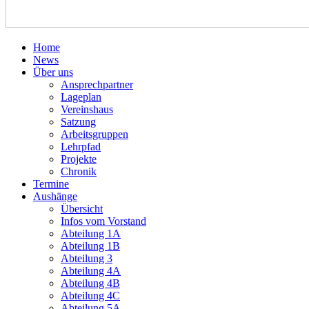
Home
News
Über uns
Ansprechpartner
Lageplan
Vereinshaus
Satzung
Arbeitsgruppen
Lehrpfad
Projekte
Chronik
Termine
Aushänge
Übersicht
Infos vom Vorstand
Abteilung 1A
Abteilung 1B
Abteilung 3
Abteilung 4A
Abteilung 4B
Abteilung 4C
Abteilung 5A